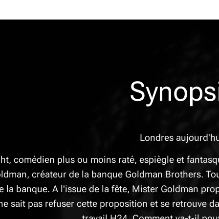
Synops
Londres aujourd'hu
ht, comédien plus ou moins raté, espiègle et fantasq
ldman, créateur de la banque Goldman Brothers. Tous 
 la banque. A l'issue de la fête, Mister Goldman propo
ne sait pas refuser cette proposition et se retrouve 
travail H24. Comment va-t-il pouv